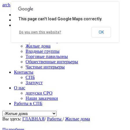
arch-centr
Главная
This page can't load Google Maps correctly.
Услуги
Работы
Общественные здания
OK
Do you own this website?
Производственные здания
Проекты планировки
Жилые дома
Входные группы
Торговые павильоны
Общественные интерьеры
Частные интерьеры
Контакты
СПБ
Златоуст
О нас
допуски СРО
Наши заказчики
Работы в СПБ
Вы здесь:
ГЛАВНАЯ
/
Работы
/
Жилые дома
Подробнее