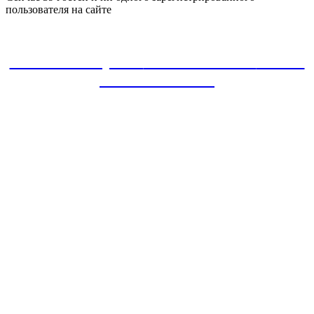
пользователя на сайте
ЗАКАЗАТЬ проект
8-800-30-22-135
звонок
БЕСПЛАТНЫЙ