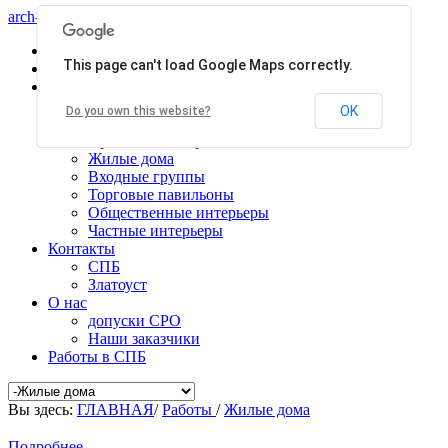
arch-centr
Главная
This page can't load Google Maps correctly.
Услуги
Работы
Общественные здания
OK
Do you own this website?
Производственные здания
Проекты планировки
Жилые дома
Входные группы
Торговые павильоны
Общественные интерьеры
Частные интерьеры
Контакты
СПБ
Златоуст
О нас
допуски СРО
Наши заказчики
Работы в СПБ
Вы здесь:
ГЛАВНАЯ
/
Работы
/
Жилые дома
Подробнее