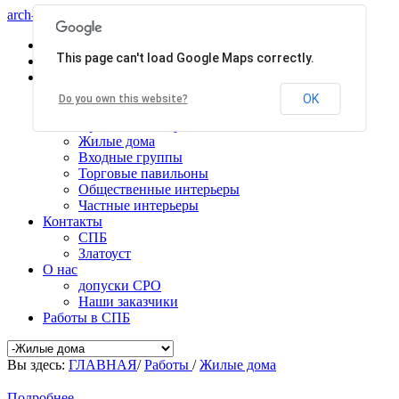
arch-centr
Главная
This page can't load Google Maps correctly.
Услуги
Работы
Общественные здания
OK
Do you own this website?
Производственные здания
Проекты планировки
Жилые дома
Входные группы
Торговые павильоны
Общественные интерьеры
Частные интерьеры
Контакты
СПБ
Златоуст
О нас
допуски СРО
Наши заказчики
Работы в СПБ
Вы здесь:
ГЛАВНАЯ
/
Работы
/
Жилые дома
Подробнее