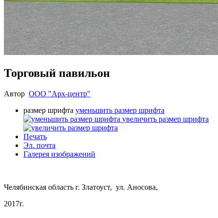
Торговый павильон
Автор
ООО "Арх-центр"
размер шрифта
уменьшить размер шрифта
увеличить размер шрифта
Печать
Эл. почта
Галерея изображений
Челябинская область г. Златоуст,
ул. Аносова,
2017г.