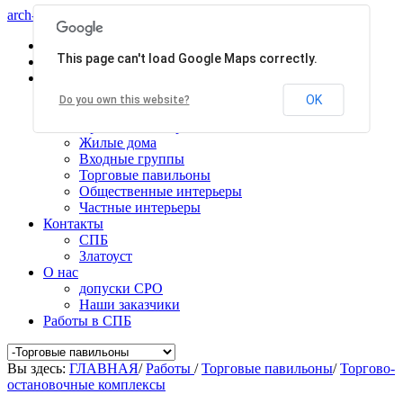
arch-centr
Главная
This page can't load Google Maps correctly.
Услуги
Работы
Общественные здания
OK
Do you own this website?
Производственные здания
Проекты планировки
Жилые дома
Входные группы
Торговые павильоны
Общественные интерьеры
Частные интерьеры
Контакты
СПБ
Златоуст
О нас
допуски СРО
Наши заказчики
Работы в СПБ
Вы здесь:
ГЛАВНАЯ
/
Работы
/
Торговые павильоны
/
Торгово-
остановочные комплексы