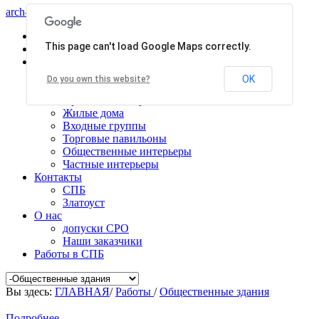
arch-centr
Главная
This page can't load Google Maps correctly.
Услуги
Работы
Общественные здания
OK
Do you own this website?
Производственные здания
Проекты планировки
Жилые дома
Входные группы
Торговые павильоны
Общественные интерьеры
Частные интерьеры
Контакты
СПБ
Златоуст
О нас
допуски СРО
Наши заказчики
Работы в СПБ
Вы здесь:
ГЛАВНАЯ
/
Работы
/
Общественные здания
Подробнее