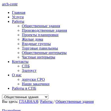
arch-centr
Главная
Услуги
Работы
Общественные здания
Производственные здания
Проекты планировки
Жилые дома
Входные группы
Торговые павильоны
Общественные интерьеры
Частные интерьеры
Контакты
СПБ
Златоуст
О нас
допуски СРО
Наши заказчики
Работы в СПБ
Вы здесь:
ГЛАВНАЯ
/
Работы
/
Общественные здания
Подробнее